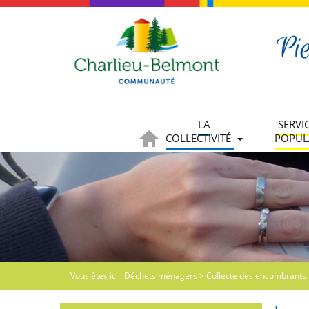
LA
SERVI
COLLECTIVITÉ
POPUL
Vous êtes ici :
Déchets ménagers
>
Collecte des encombrants