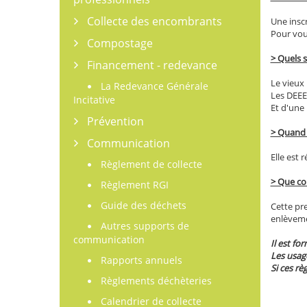
Collecte des encombrants
Une inscr
Pour vou
Compostage
> Quels 
Financement - redevance
Le vieux 
La Redevance Générale
Les DEEE 
Incitative
Et d'une 
Prévention
> Quand a
Communication
Elle est 
Règlement de collecte
> Que co
Règlement RGI
Guide des déchets
Cette pr
enlèvemen
Autres supports de
communication
Il est fo
Les usag
Rapports annuels
Si ces rè
Règlements déchèteries
Calendrier de collecte