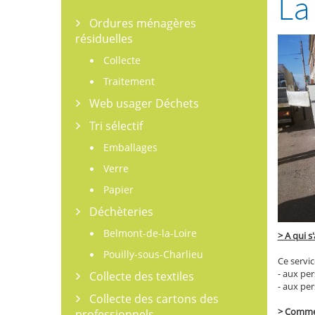
La
Ordures ménagères
résiduelles
Collecte
Traitement
Web usager Déchets
Tri sélectif
Emballages
Verre
Papier
Déchèteries
Belmont-de-la-Loire
> A qui s
Pouilly-sous-Charlieu
Ce servic
- aux pe
Collecte des textiles
- aux pe
Collecte des cartons des
> Commen
professionnels