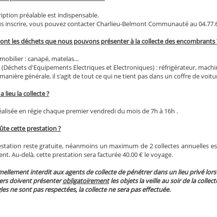
iption préalable est indispensable.
s inscrire, vous pouvez contacter Charlieu-Belmont Communauté au 04.77.6
sont les déchets que nous pouvons présenter à la collecte des encombrants 
mobilier : canapé, matelas...
(Déchets d'Equipements Electriques et Electroniques) : réfrigérateur, machine 
manière générale, il s'agit de tout ce qui ne tient pas dans un coffre de voitu
 lieu la collecte ?
réalisée en régie chaque premier vendredi du mois de 7h à 16h .
ûte cette prestation ?
estation reste gratuite, néanmoins un maximum de 2 collectes annuelles e
t. Au-delà, cette prestation sera facturée 40.00 € le voyage.
rmellement interdit aux agents de collecte de pénétrer dans un lieu privé lors
ers doivent présenter
obligatoirement
les objets la veille au soir de la collec
gles ne sont pas respectées, la collecte ne sera pas effectuée.