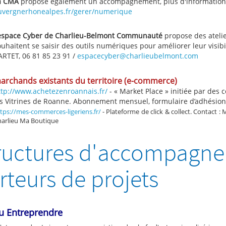
a CMA
propose également un accompagnement, plus d'information
uvergnerhonealpes.fr/gerer/numerique
’espace Cyber de Charlieu-Belmont Communauté
propose des atelier
uhaitent se saisir des outils numériques pour améliorer leur visib
ARTET, 06 81 85 23 91 /
espacecyber@charlieubelmont.com
marchands existants du territoire (e-commerce)
ttp://www.achetezenroannais.fr/
- « Market Place » initiée par des
es Vitrines de Roanne. Abonnement mensuel, formulaire d’adhésion
tps://mes-commerces-ligeriens.fr/
- Plateforme de click & collect. Contact :
arlieu Ma Boutique
ructures d'accompagn
rteurs de projets
u Entreprendre