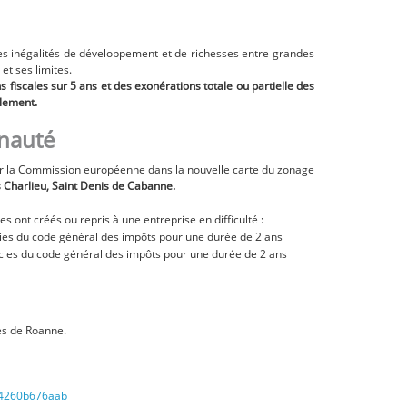
r les inégalités de développement et de richesses entre grandes
et ses limites.
 fiscales sur 5 ans et des exonérations totale ou partielle des
alement.
unauté
par la Commission européenne dans la nouvelle carte du zonage
s Charlieu, Saint Denis de Cabanne.
s ont créés ou repris à une entreprise en difficulté :
ecies du code général des impôts pour une durée de 2 ans
decies du code général des impôts pour une durée de 2 ans
ses de Roanne.
f-f4260b676aab