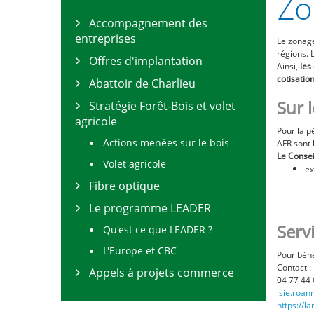
Zo
Accompagnement des
entreprises
Le zonage
régions. 
Offres d'implantation
Ainsi,
les
cotisatio
Abattoir de Charlieu
Sur 
Stratégie Forêt-Bois et volet
agricole
Pour la p
Actions menées sur le bois
AFR sont 
Le Consei
Volet agricole
ex
Fibre optique
Le programme LEADER
Serv
Qu'est ce que LEADER ?
L'Europe et CBC
Pour béné
Contact :
Appels à projets commerce
04 77 44 
sie.roann
https://l