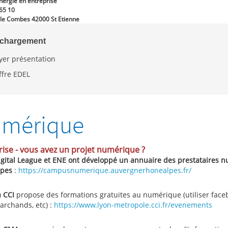
nergie en entreprise
65 10
ile Combes 42000 St Etienne
échargement
lyer présentation
ffre EDEL
mérique
rise - vous avez un projet numérique ?
igital League et ENE ont développé un annuaire des prestataires
lpes
:
https://campusnumerique.auvergnerhonealpes.fr/
a CCI
propose des formations gratuites au numérique (utiliser face
archands, etc) :
https://www.lyon-metropole.cci.fr/evenements