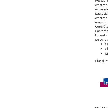
Réseau E
d'entrep
expérime
L'associ
d'entrep
emplois 
Concrèt
L'accomp
l'invest
En 2019-
C
Ch
M
Plus d'i
propose 