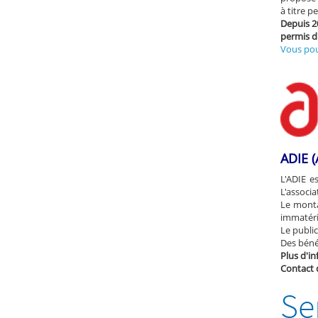
à titre p
Depuis 20
permis d'
Vous pou
ADIE (
L'ADIE e
L'associa
Le monta
immatéri
Le public
Des bénév
Plus d'in
Contact 
Se