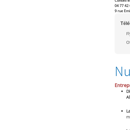
Conseil é
04 77 42 
9 rue Em
Tél
F
O
Nu
Entrep
D
A
L
m