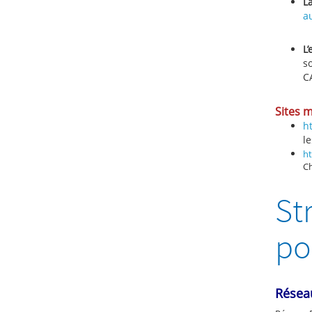
L
a
L
so
C
Sites 
h
l
ht
Ch
St
po
Résea