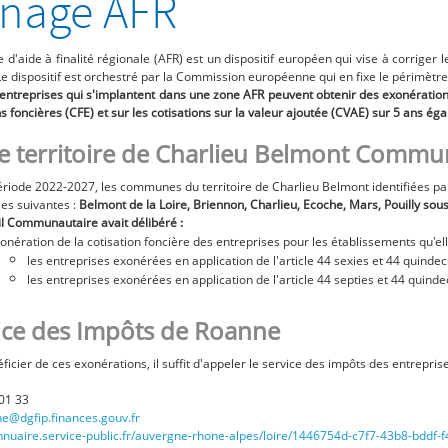
nage AFR
 d'aide à finalité régionale (AFR) est un dispositif européen qui vise à corrige
Le dispositif est orchestré par la Commission européenne qui en fixe le périmètre 
 entreprises qui s'implantent dans une zone AFR peuvent obtenir des exonérations
ns foncières (CFE) et sur les cotisations sur la valeur ajoutée (CVAE) sur 5 ans ég
le territoire de Charlieu Belmont Comm
ériode 2022-2027, les communes du territoire de Charlieu Belmont identifiées 
les suivantes :
Belmont de la Loire, Briennon, Charlieu, Ecoche, Mars, Pouilly sou
l Communautaire avait délibéré :
onération de la cotisation foncière des entreprises pour les établissements qu'elle
les entreprises exonérées en application de l'article 44 sexies et 44 quind
les entreprises exonérées en application de l'article 44 septies et 44 quin
ice des Impôts de Roanne
ficier de ces exonérations, il suffit d'appeler le service des impôts des entrepri
01 33
e@dgfip.finances.gouv.fr
annuaire.service-public.fr/auvergne-rhone-alpes/loire/1446754d-c7f7-43b8-bdd