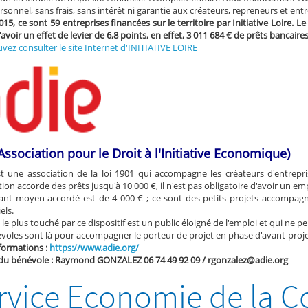
ersonnel, sans frais, sans intérêt ni garantie aux créateurs, repreneurs et e
15, ce sont 59 entreprises financées sur le territoire par Initiative Loire. 
avoir un effet de levier de 6,8 points, en effet, 3 011 684 € de prêts bancaire
vez consulter le site Internet d'INITIATIVE LOIRE
Association pour le Droit à l'Initiative Economique)
st une association de la loi 1901 qui accompagne les créateurs d'entrepr
tion accorde des prêts jusqu'à 10 000 €, il n'est pas obligatoire d'avoir un e
nt moyen accordé est de 4 000 € ; ce sont des petits projets accompagné
els.
 le plus touché par ce dispositif est un public éloigné de l'emploi et qui ne 
oles sont là pour accompagner le porteur de projet en phase d'avant-projet e
formations :
https://www.adie.org/
du bénévole : Raymond GONZALEZ 06 74 49 92 09 / rgonzalez@adie.org
rvice Economie de la