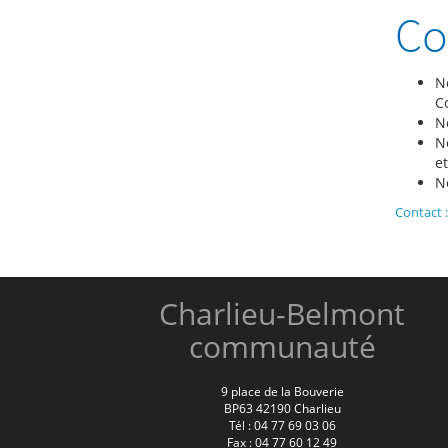
C
N
C
N
No
et
N
Contact 
Charlieu-Belmont
communauté
9 place de la Bouverie
BP63 42190 Charlieu
Tél : 04 77 69 03 06
Fax : 04 77 60 12 49