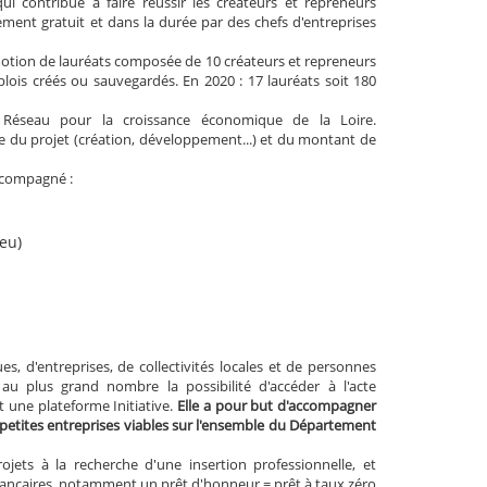
ui contribue à faire réussir les créateurs et repreneurs
ement gratuit et dans la durée par des chefs d'entreprises
omotion de lauréats composée de 10 créateurs et repreneurs
lois créés ou sauvegardés. En 2020 : 17 lauréats soit 180
 Réseau pour la croissance économique de la Loire.
 du projet (création, développement...) et du montant de
ccompagné :
eu)
es, d'entreprises, de collectivités locales et de personnes
au plus grand nombre la possibilité d'accéder à l'acte
t une plateforme Initiative.
Elle a pour but d'accompagner
de petites entreprises viables sur l'ensemble du Département
jets à la recherche d'une insertion professionnelle, et
ancaires, notamment un prêt d'honneur = prêt à taux zéro