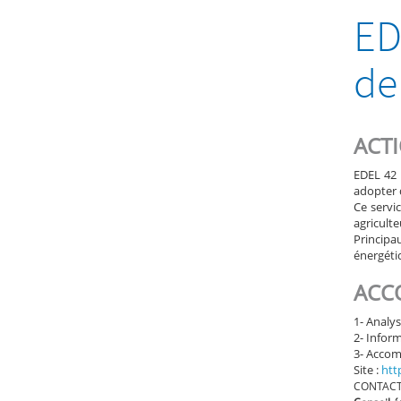
ED
de
ACTI
EDEL 42 
adopter 
Ce servic
agriculteu
Principa
énergétiq
ACC
1- Analy
2- Inform
3- Accom
Site :
htt
CONTAC