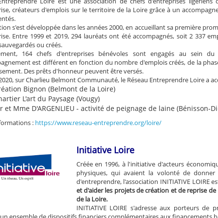
ntreprendre Loire est une association de chefs d'entreprises ligériens q
rise, créateurs d'emplois sur le territoire de la Loire grâce à un accompagn
ntés.
ation s'est développée dans les années 2000, en accueillant sa première pr
rise. Entre 1999 et 2019, 294 lauréats ont été accompagnés, soit 2 337 emp
sauvegardés ou créés.
ement, 164 chefs d'entreprises bénévoles sont engagés au sein du
agnement est différent en fonction du nombre d'emplois créés, de la phase
issement. Des prêts d'honneur peuvent être versés.
2020, sur Charlieu Belmont Communauté, le Réseau Entreprendre Loire a a
réation Bignon (Belmont de la Loire)
artier L'art du Paysage (Vougy)
r et Mme D'ARGENLIEU - activité de peignage de laine (Bénisson-Di
nformations :
https://www.reseau-entreprendre.org/loire/
Initiative Loire
Créée en 1996, à l'initiative d'acteurs économiqu
physiques, qui avaient la volonté de donner 
d'entreprendre, l'association INITIATIVE LOIRE es
et d'aider les projets de création et de reprise 
de la Loire.
INITIATIVE LOIRE s'adresse aux porteurs de pro
un ensemble de dispositifs financiers complémentaires aux financements b