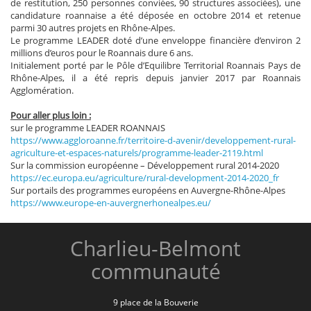
de restitution, 250 personnes conviées, 90 structures associées), une
candidature roannaise a été déposée en octobre 2014 et retenue
parmi 30 autres projets en Rhône-Alpes.
Le programme LEADER doté d’une enveloppe financière d’environ 2
millions d’euros pour le Roannais dure 6 ans.
Initialement porté par le Pôle d’Equilibre Territorial Roannais Pays de
Rhône-Alpes, il a été repris depuis janvier 2017 par Roannais
Agglomération.
Pour aller plus loin :
sur le programme LEADER ROANNAIS
https://www.aggloroanne.fr/territoire-d-avenir/developpement-rural-
agriculture-et-espaces-naturels/programme-leader-2119.html
Sur la commission européenne – Développement rural 2014-2020
https://ec.europa.eu/agriculture/rural-development-2014-2020_fr
Sur portails des programmes européens en Auvergne-Rhône-Alpes
https://www.europe-en-auvergnerhonealpes.eu/
Charlieu-Belmont
communauté
9 place de la Bouverie