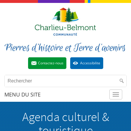
Contactez-nous
Accessibilite
MENU DU SITE
Toggl
Agenda culturel &
naviga
touristique