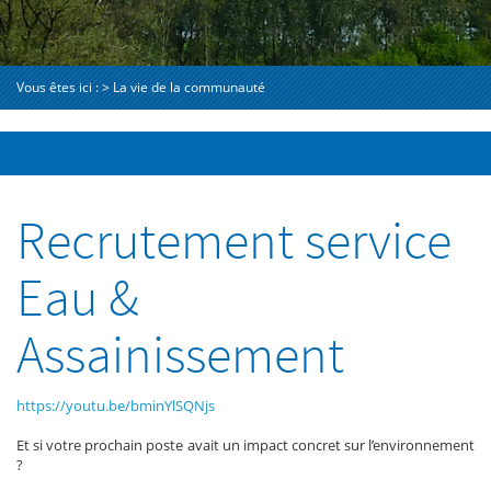
Vous êtes ici :
>
La vie de la communauté
Recrutement service
Eau &
Assainissement
https://youtu.be/bminYlSQNjs
Et si votre prochain poste avait un impact concret sur l’environnement
?