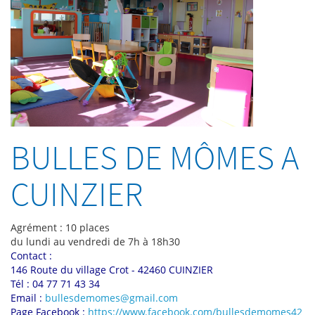
BULLES DE MÔMES A
CUINZIER
Agrément : 10 places
du lundi au vendredi de 7h à 18h30
Contact :
146 Route du village Crot - 42460 CUINZIER
Tél : 04 77 71 43 34
Email :
bullesdemomes@gmail.com
Page Facebook :
https://www.facebook.com/bullesdemomes42