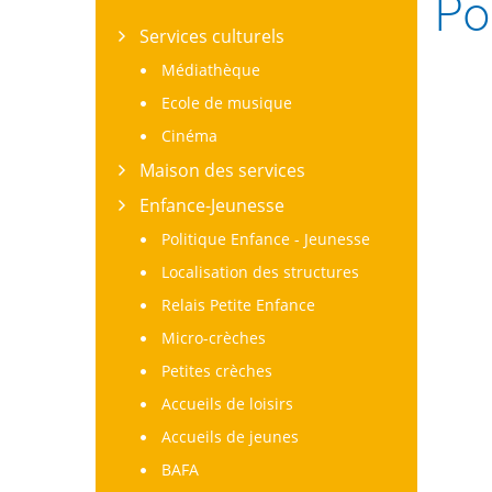
Po
Services culturels
Médiathèque
Ecole de musique
Cinéma
Maison des services
Enfance-Jeunesse
Politique Enfance - Jeunesse
Localisation des structures
Relais Petite Enfance
Micro-crèches
Petites crèches
Accueils de loisirs
Accueils de jeunes
BAFA