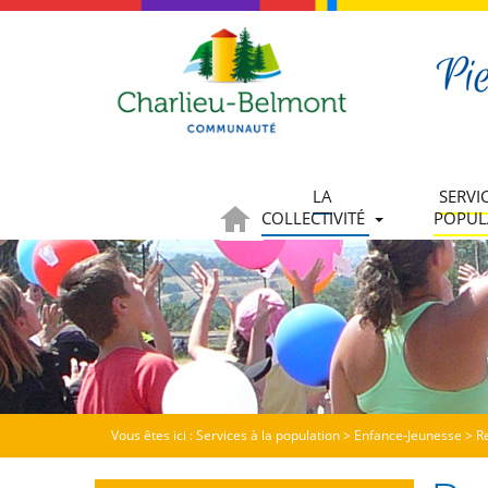
LA
SERVI
COLLECTIVITÉ
POPUL
Vous êtes ici :
Services à la population
>
Enfance-Jeunesse
>
R