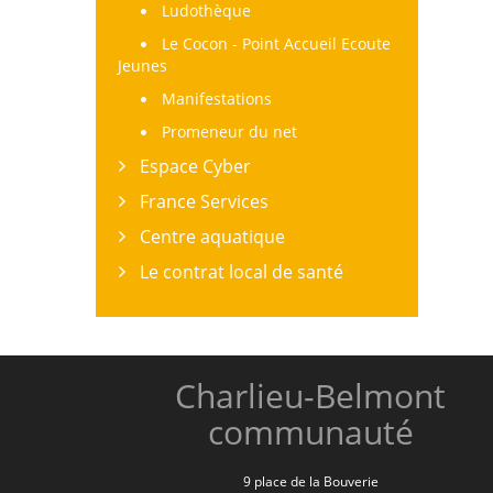
Ludothèque
Le Cocon - Point Accueil Ecoute
Jeunes
Manifestations
Promeneur du net
Espace Cyber
France Services
Centre aquatique
Le contrat local de santé
Charlieu-Belmont
communauté
9 place de la Bouverie