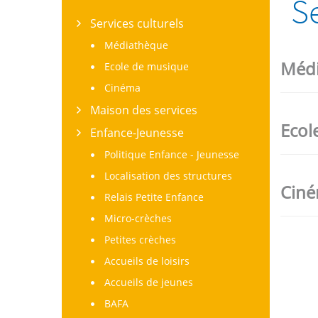
Se
Services culturels
Médiathèque
Méd
Ecole de musique
Cinéma
Maison des services
Ecol
Enfance-Jeunesse
Politique Enfance - Jeunesse
Localisation des structures
Cin
Relais Petite Enfance
Micro-crèches
Petites crèches
Accueils de loisirs
Accueils de jeunes
BAFA