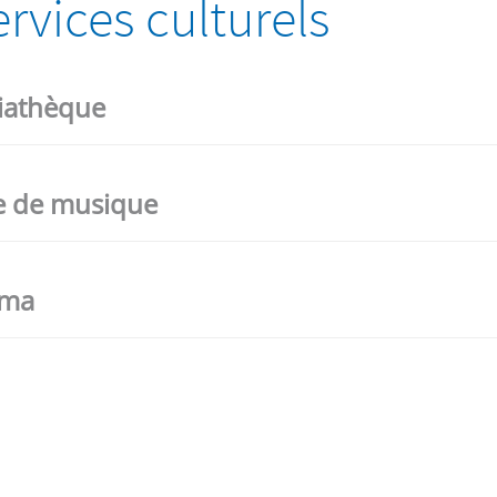
rvices culturels
iathèque
e de musique
éma