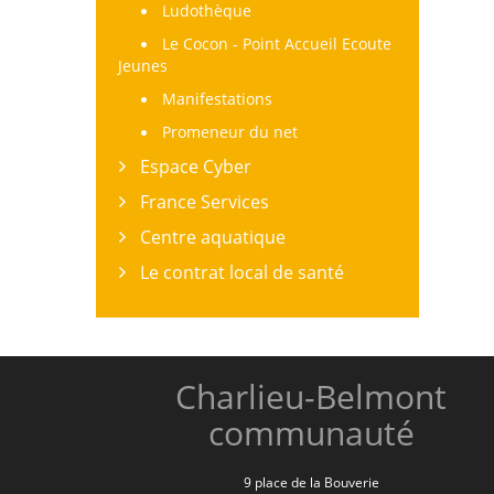
Ludothèque
Le Cocon - Point Accueil Ecoute
Jeunes
Manifestations
Promeneur du net
Espace Cyber
France Services
Centre aquatique
Le contrat local de santé
Charlieu-Belmont
communauté
9 place de la Bouverie