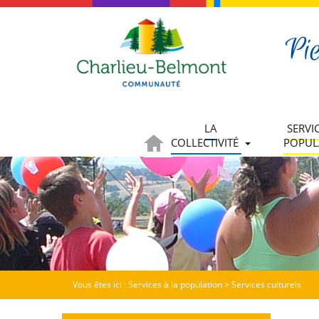
LA
SERVI
COLLECTIVITÉ
POPUL
Vous êtes ici :
Services à la population
>
Services culturels