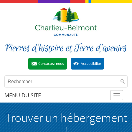
Contactez-nous
Accessibilite
MENU DU SITE
Toggl
Trouver un hébergement
naviga
!