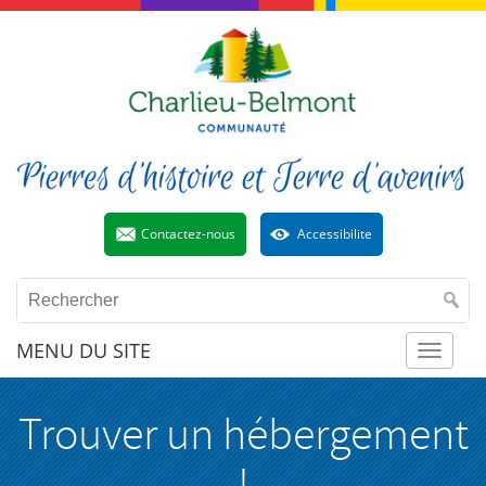
Contactez-nous
Accessibilite
MENU DU SITE
Toggl
Trouver un hébergement
naviga
!