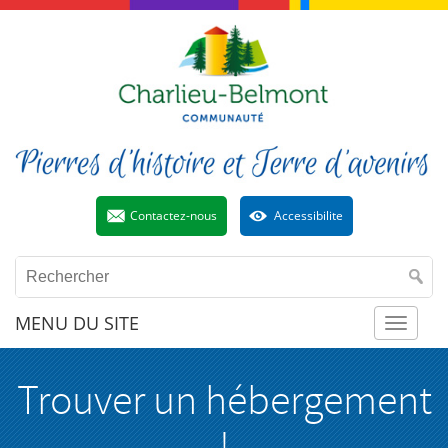
Contactez-nous
Accessibilite
MENU DU SITE
Toggl
Trouver un hébergement
naviga
!