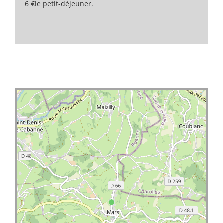
6 €le petit-déjeuner.