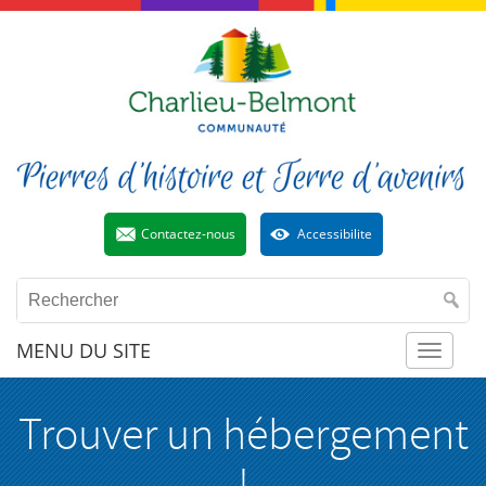
Contactez-nous
Accessibilite
MENU DU SITE
Toggl
Trouver un hébergement
naviga
!